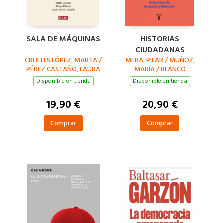
SALA DE MÁQUINAS
HISTORIAS
CIUDADANAS
CRUELLS LÓPEZ, MARTA /
MERA, PILAR / MUÑOZ,
PÉREZ CASTAÑO, LAURA
MARÍA / BLANCO
/ MISSÉ SÁNCHEZ,
RODRÍGUEZ, ELIA /
Disponible en tienda
Disponible en tienda
MIQUEL
CAMINO RODRÍGUEZ,
ALEJANDRO / GÓMEZ
19,90 €
20,90 €
ALBENTOSA, FERRAN /
MARTÍNEZ PAZOS,
FÁTIMA / MENDOZA
Comprar
Comprar
MARTÍN,