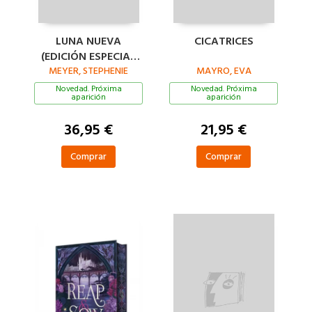
LUNA NUEVA
CICATRICES
(EDICIÓN ESPECIAL
LIMITADA «BELLA Y
MEYER, STEPHENIE
MAYRO, EVA
JACOB» POR EL 20º
Novedad. Próxima
Novedad. Próxima
aparición
aparición
ANIVERSARIO)
36,95 €
21,95 €
Comprar
Comprar