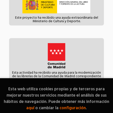
Este proyecto ha recibido una ayuda extraordinaria del
Ministerio de Cultura y Deporte.
Esta actividad ha recibido una ayuda para la modernización
de las librerías de la Comunidad de Madrid correspondiente
al año 2021.
Esta web utiliza cookies propias y de terceros para
mejorar nuestros servicios mediante el análisis de sus
hábitos de navegación. Puede obtener más información
2026 ©
Librería Diógenes
. Todos los Derechos Reservados |
aquí
o cambiar la
configuración
.
Grupo Trevenque