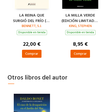
LA REINA QUE
LA MILLA VERDE
SURGIÓ DEL FRÍO (SU
(EDICIÓN LIMITADA ·
MAJESTAD, LA REINA
BENNETT, S.J.
KING, STEPHEN
VERANO)
INVESTIGADORA 5)
Disponible en tienda
Disponible en tienda
22,00 €
8,95 €
Comprar
Comprar
Otros libros del autor