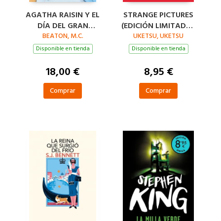
AGATHA RAISIN Y EL
STRANGE PICTURES
DÍA DEL GRAN
(EDICIÓN LIMITADA ·
DILUVIO (AGATHA
BEATON, M.C.
UKETSU, UKETSU
VERANO)
RAISIN 12)
Disponible en tienda
Disponible en tienda
18,00 €
8,95 €
Comprar
Comprar