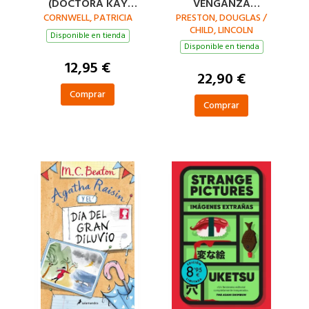
(DOCTORA KAY
VENGANZA
CORNWELL, PATRICIA
SCARPETTA 25)
PRESTON, DOUGLAS /
(INSPECTOR
CHILD, LINCOLN
PENDERGAST 22)
Disponible en tienda
Disponible en tienda
12,95 €
22,90 €
Comprar
Comprar