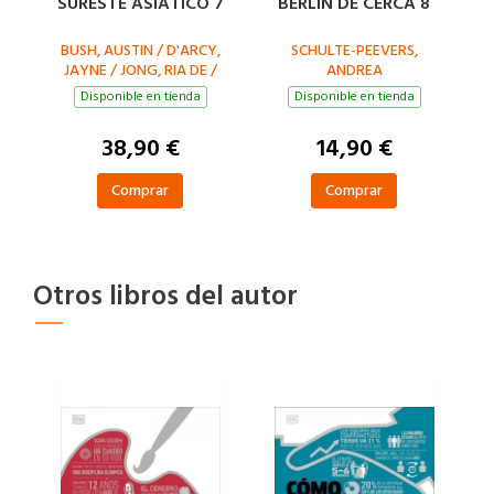
SURESTE ASIÁTICO 7
BERLÍN DE CERCA 8
BUSH, AUSTIN / D'ARCY,
SCHULTE-PEEVERS,
JAYNE / JONG, RIA DE /
ANDREA
EIMER, DAVID / EVELEIGH,
Disponible en tienda
Disponible en tienda
MARK / FERRARESE,
MARCO / GROSBERG,
38,90 €
14,90 €
MICHAEL / HARDING,
PAUL / RAY, NICK / REID,
Comprar
Comprar
Otros libros del autor