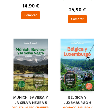
ALEXIS / BREMNER, JADE
14,90 €
25,90 €
Comprar
Comprar
MÚNICH, BAVIERA Y
BÉLGICA Y
LA SELVA NEGRA 5
LUXEMBURGO 6
DI DUCA, MARC / BARBER,
MONACO, MÉLISSA /