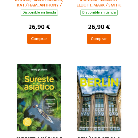
KAT / HAM, ANTHONY /
ELLIOTT, MARK / SMITH,
WALKER, KERRY
HELENA
Disponible en tienda
Disponible en tienda
26,90 €
26,90 €
Comprar
Comprar