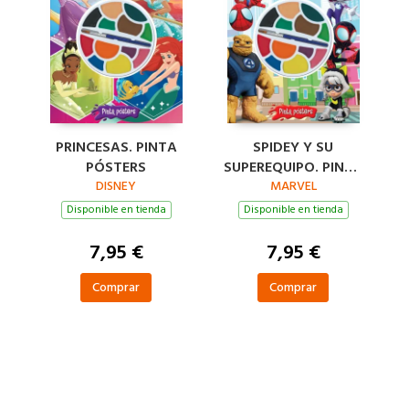
PRINCESAS. PINTA
SPIDEY Y SU
PÓSTERS
SUPEREQUIPO. PINTA
DISNEY
PÓSTERS
MARVEL
Disponible en tienda
Disponible en tienda
7,95 €
7,95 €
Comprar
Comprar