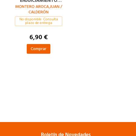
ENJUICIAMIENTO
MONTERO AROCA,JUAN /
CIVIL 45ª 2025
CALDERÓN
CUADRADO,MARÍA PÍA
No disponible. Consulta
plazo de entrega
6,90 €
Comprar
Boletín de Novedades