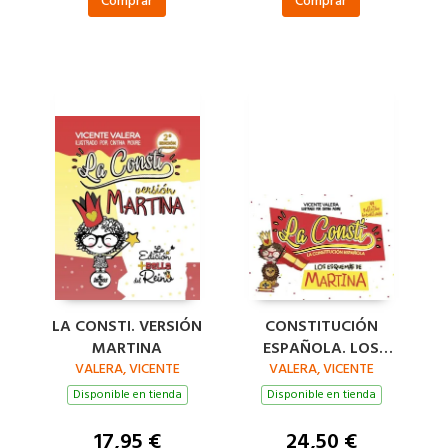
Comprar
Comprar
LA CONSTI. VERSIÓN
CONSTITUCIÓN
MARTINA
ESPAÑOLA. LOS
VALERA, VICENTE
VALERA, VICENTE
ESQUEMAS DE
MARTINA
Disponible en tienda
Disponible en tienda
17,95 €
24,50 €