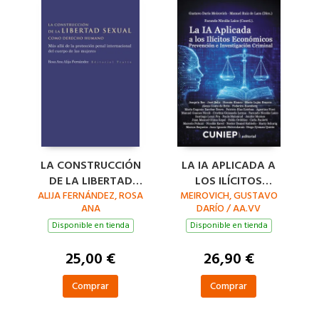
LA CONSTRUCCIÓN
LA IA APLICADA A
DE LA LIBERTAD
LOS ILÍCITOS
ALIJA FERNÁNDEZ, ROSA
SEXUAL COMO
MEIROVICH, GUSTAVO
ECONÓMICOS
ANA
DARÍO / AA.VV
DERECHO HUMANO
Disponible en tienda
Disponible en tienda
25,00 €
26,90 €
Comprar
Comprar