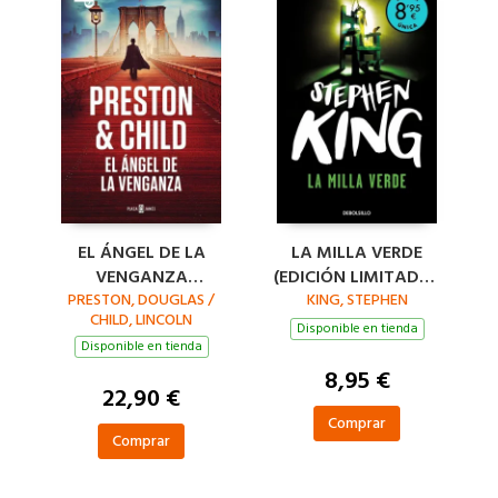
EL ÁNGEL DE LA
LA MILLA VERDE
VENGANZA
(EDICIÓN LIMITADA ·
PRESTON, DOUGLAS /
(INSPECTOR
KING, STEPHEN
VERANO)
CHILD, LINCOLN
PENDERGAST 22)
Disponible en tienda
Disponible en tienda
8,95 €
22,90 €
Comprar
Comprar