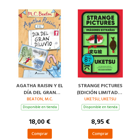
AGATHA RAISIN Y EL
STRANGE PICTURES
DÍA DEL GRAN
(EDICIÓN LIMITADA ·
DILUVIO (AGATHA
BEATON, M.C.
UKETSU, UKETSU
VERANO)
RAISIN 12)
Disponible en tienda
Disponible en tienda
18,00 €
8,95 €
Comprar
Comprar