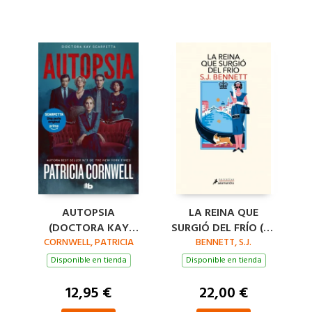
AUTOPSIA
LA REINA QUE
(DOCTORA KAY
SURGIÓ DEL FRÍO (SU
CORNWELL, PATRICIA
SCARPETTA 25)
MAJESTAD, LA REINA
BENNETT, S.J.
INVESTIGADORA 5)
Disponible en tienda
Disponible en tienda
12,95 €
22,00 €