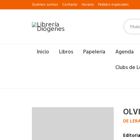
Quiénes somos
Contacto
Horario
Pedidos especiales
Inicio
Libros
Papelería
Agenda
Clubs de L
OLV
DE LER
Editoria