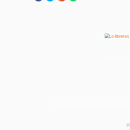
Proyecto finan
Esta actividad ha recibido una ayuda para la 
2