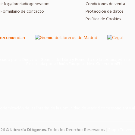
info@libreriadiogenes.com
Condiciones de venta
Formulario de contacto
Protección de datos
Política de Cookies
ciado por la Dirección General del Libro y Fomento de la Lectura, Ministeri
Financiada por la Unión Europea - NextGenerationEU.
modernización de las librerías de la Comunidad de Madrid correspondiente al
026 ©
Librería Diógenes
. Todos los Derechos Reservados |
Grupo Trevenq