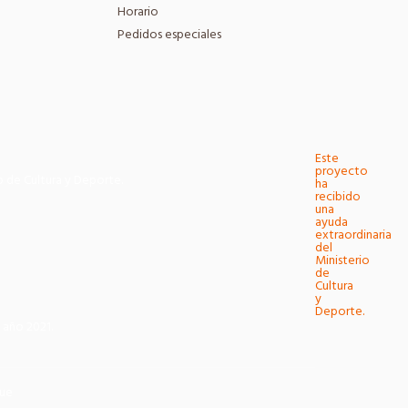
Horario
Pedidos especiales
Este
proyecto
o de Cultura y Deporte.
ha
recibido
una
ayuda
extraordinaria
del
Ministerio
de
Cultura
y
Deporte.
 año 2021.
ue