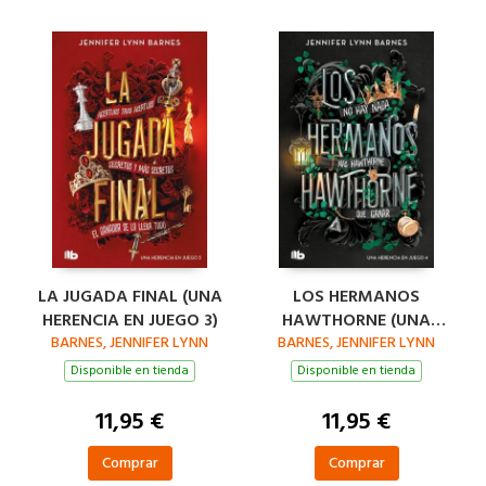
LA JUGADA FINAL (UNA
LOS HERMANOS
HERENCIA EN JUEGO 3)
HAWTHORNE (UNA
BARNES, JENNIFER LYNN
HERENCIA EN JUEGO 4)
BARNES, JENNIFER LYNN
Disponible en tienda
Disponible en tienda
11,95 €
11,95 €
Comprar
Comprar