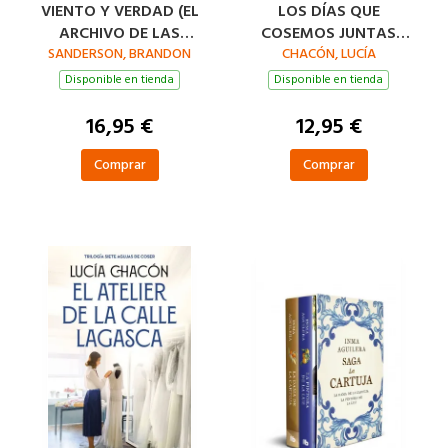
VIENTO Y VERDAD (EL
LOS DÍAS QUE
ARCHIVO DE LAS
COSEMOS JUNTAS
SANDERSON, BRANDON
TORMENTAS 5)
(SIETE AGUJAS DE
CHACÓN, LUCÍA
COSER 2)
Disponible en tienda
Disponible en tienda
16,95 €
12,95 €
Comprar
Comprar