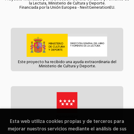
la Lectura, Ministerio de Cultura y Deporte.
Financiada por la Unión Europea - NextGenerationEU.
Este proyecto ha recibido una ayuda extraordinaria del
Ministerio de Cultura y Deporte.
Esta web utiliza cookies propias y de terceros para
Esta actividad ha recibido una ayuda para la modernización
mejorar nuestros servicios mediante el análisis de sus
de las librerías de la Comunidad de Madrid correspondiente