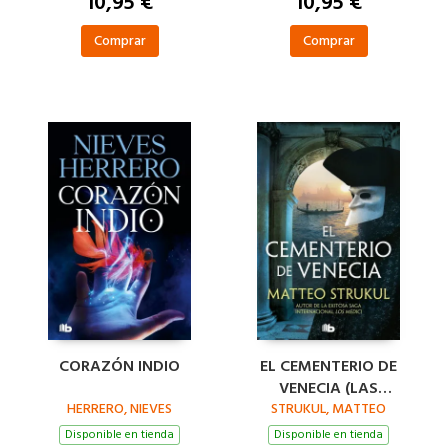
10,95 €
10,95 €
Comprar
Comprar
CORAZÓN INDIO
EL CEMENTERIO DE
VENECIA (LAS
HERRERO, NIEVES
STRUKUL, MATTEO
PESQUISAS DE
CANALETTO 1)
Disponible en tienda
Disponible en tienda