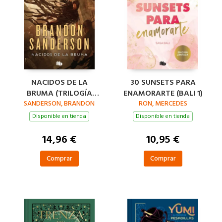
NACIDOS DE LA
30 SUNSETS PARA
BRUMA (TRILOGÍA
ENAMORARTE (BALI 1)
ORIGINAL MISTBORN 1)
SANDERSON, BRANDON
RON, MERCEDES
Disponible en tienda
Disponible en tienda
14,96 €
10,95 €
Comprar
Comprar