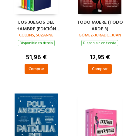
LOS JUEGOS DEL
TODO MUERE (TODO
HAMBRE (EDICIÓN
ARDE 3)
ESTUCHE CON NUEVO
COLLINS, SUZANNE
GÓMEZ-JURADO, JUAN
DISEÑO
Disponible en tienda
Disponible en tienda
INTERNACIONAL)
51,96 €
12,95 €
Comprar
Comprar