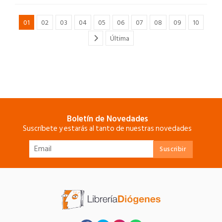
01
02
03
04
05
06
07
08
09
10
Última
Boletín de Novedades
Suscríbete y estarás al tanto de nuestras novedades