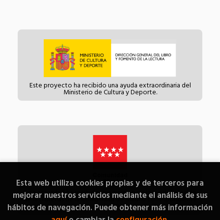
Este proyecto ha recibido una ayuda extraordinaria del
Ministerio de Cultura y Deporte.
Esta web utiliza cookies propias y de terceros para
Esta actividad ha recibido una ayuda para la modernización
mejorar nuestros servicios mediante el análisis de sus
de las librerías de la Comunidad de Madrid correspondiente
al año 2021.
hábitos de navegación. Puede obtener más información
aquí
o cambiar la
configuración
.