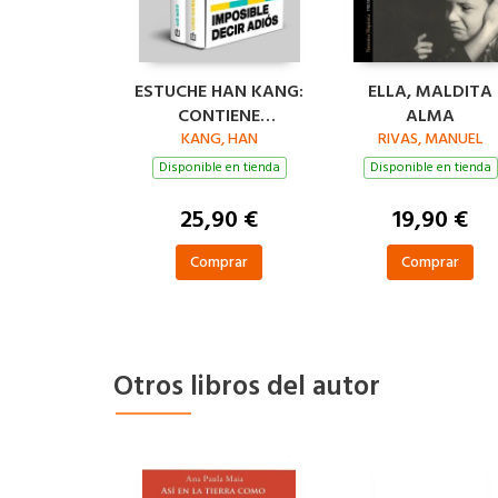
ESTUCHE HAN KANG:
ELLA, MALDITA
CONTIENE
ALMA
IMPOSIBLE DECIR
KANG, HAN
RIVAS, MANUEL
ADIÓS ACTOS
Disponible en tienda
Disponible en tienda
HUMANOS
25,90 €
19,90 €
Comprar
Comprar
Otros libros del autor