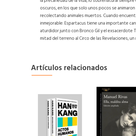
la precariedad de la vida, lo sobrenatural siempr
oscuros, en los que solo unos pocos se animaron a
recolectando animales muertos. Cuando encuentra 
inmejorable: Espartacus tiene una importante cant
aturdidor junto con Bronco Gil y el exsacerdote T
mitad del terreno al Circo de las Revelaciones, u
Artículos relacionados