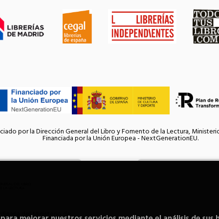
ciado por la Dirección General del Libro y Fomento de la Lectura, Ministeri
Financiada por la Unión Europea - NextGenerationEU.
inaria del Ministerio de
 para mejorar nuestros servicios mediante el análisis de sus 