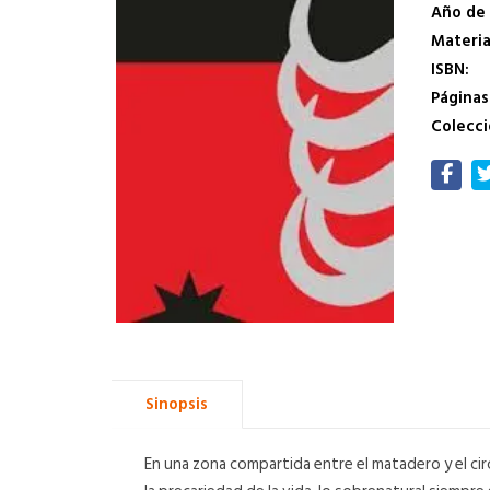
Año de 
Materi
ISBN:
Páginas
Colecci
Sinopsis
En una zona compartida entre el matadero y el circ