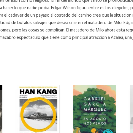
e en tensión con lo religioso. El fin del mundo que tanto se pronostic
 hacer lo que nadie podia. Edgar Wilson figura entre estos elegidos, p
el cadaver de un payaso al costado del camino cree que la situacion 
idad de bufalos salvajes que desea criar en el matadero de Milo. Edgar
omas, pero las cosas se complican. El matadero de Milo ahora esta regen
n macabro espectaculo que tiene como principal atraccion a Azalea, una