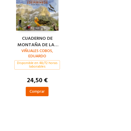
CUADERNO DE
MONTAÑA DE LAS
VIÑUALES COBOS,
MARAVILLAS
EDUARDO
NATURALES DE LOS
Disponible en 48/72 horas
PIRINEOS
laborables
24,50 €
Comprar