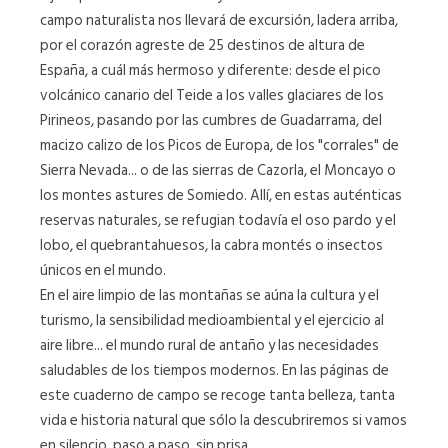
campo naturalista nos llevará de excursión, ladera arriba,
por el corazón agreste de 25 destinos de altura de
España, a cuál más hermoso y diferente: desde el pico
volcánico canario del Teide a los valles glaciares de los
Pirineos, pasando por las cumbres de Guadarrama, del
macizo calizo de los Picos de Europa, de los "corrales" de
Sierra Nevada... o de las sierras de Cazorla, el Moncayo o
los montes astures de Somiedo. Allí, en estas auténticas
reservas naturales, se refugian todavía el oso pardo y el
lobo, el quebrantahuesos, la cabra montés o insectos
únicos en el mundo.
En el aire limpio de las montañas se aúna la cultura y el
turismo, la sensibilidad medioambiental y el ejercicio al
aire libre... el mundo rural de antaño y las necesidades
saludables de los tiempos modernos. En las páginas de
este cuaderno de campo se recoge tanta belleza, tanta
vida e historia natural que sólo la descubriremos si vamos
en silencio, paso a paso, sin prisa...