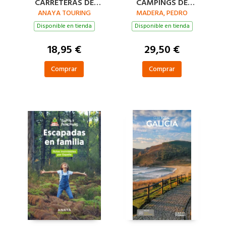
CARRETERAS DE
CAMPINGS DE
ANAYA TOURING
ESPAÑA Y
MADERA, PEDRO
ESPAÑA
PORTUGAL
Disponible en tienda
Disponible en tienda
1:340.000, 2026
18,95 €
29,50 €
Comprar
Comprar