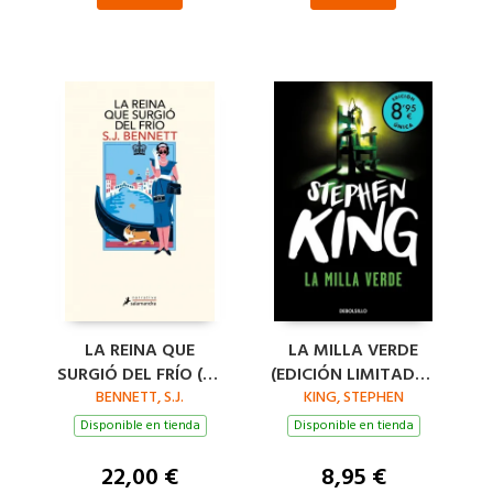
LA REINA QUE
LA MILLA VERDE
SURGIÓ DEL FRÍO (SU
(EDICIÓN LIMITADA ·
MAJESTAD, LA REINA
BENNETT, S.J.
KING, STEPHEN
VERANO)
INVESTIGADORA 5)
Disponible en tienda
Disponible en tienda
22,00 €
8,95 €