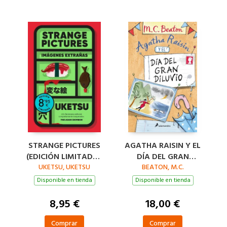
STRANGE PICTURES
AGATHA RAISIN Y EL
(EDICIÓN LIMITADA ·
DÍA DEL GRAN
UKETSU, UKETSU
VERANO)
DILUVIO (AGATHA
BEATON, M.C.
RAISIN 12)
Disponible en tienda
Disponible en tienda
8,95 €
18,00 €
Comprar
Comprar