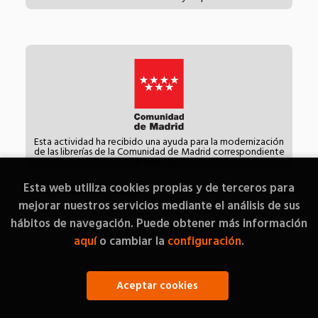
Esta actividad ha recibido una ayuda para la modernización
de las librerías de la Comunidad de Madrid correspondiente
al año 2021.
Esta web utiliza cookies propias y de terceros para
mejorar nuestros servicios mediante el análisis de sus
hábitos de navegación. Puede obtener más información
2026 ©
Librería Diógenes
. Todos los Derechos Reservados |
aquí
o cambiar la
configuración
.
Grupo Trevenque
Aceptar cookies