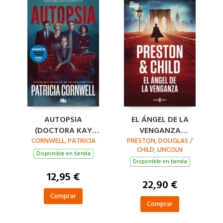
AUTOPSIA
EL ÁNGEL DE LA
(DOCTORA KAY
VENGANZA
CORNWELL, PATRICIA
SCARPETTA 25)
PRESTON, DOUGLAS /
(INSPECTOR
CHILD, LINCOLN
PENDERGAST 22)
Disponible en tienda
Disponible en tienda
12,95 €
22,90 €
Comprar
Comprar