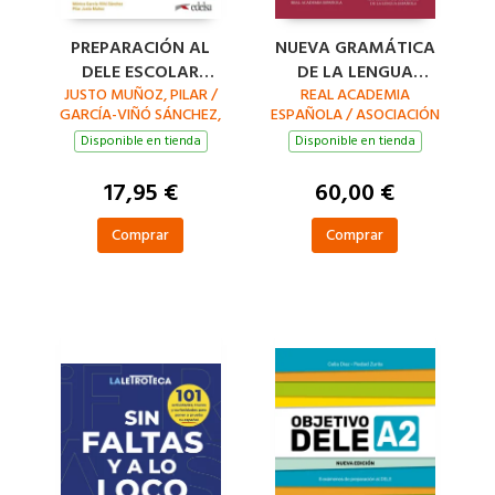
PREPARACIÓN AL
NUEVA GRAMÁTICA
DELE ESCOLAR
DE LA LENGUA
JUSTO MUÑOZ, PILAR /
A2/B1. EDICIÓN
REAL ACADEMIA
ESPAÑOLA.
GARCÍA-VIÑÓ SÁNCHEZ,
ESPAÑOLA / ASOCIACIÓN
ACTUALIZADA
FONÉTICA Y
MÓNICA MARÍA
DE ACADEMIAS DE LA
Disponible en tienda
Disponible en tienda
FONOLOGÍA.
LENGUA ESPAÑOLA
EDICIÓN REVISADA
17,95 €
60,00 €
Comprar
Comprar