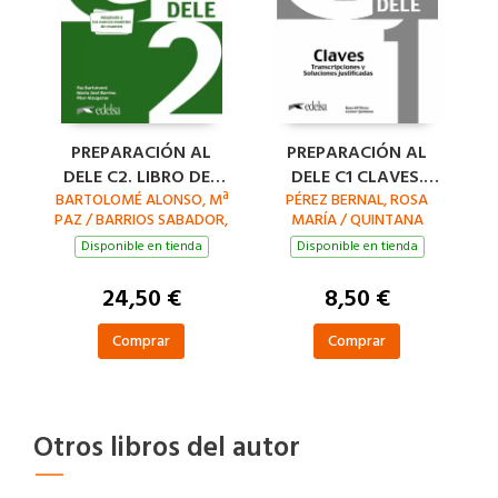
PREPARACIÓN AL
PREPARACIÓN AL
DELE C2. LIBRO DEL
DELE C1 CLAVES.
BARTOLOMÉ ALONSO, Mª
ALUMNO. NUEVA
PÉREZ BERNAL, ROSA
NUEVA EDICIÓN
PAZ / BARRIOS SABADOR,
MARÍA / QUINTANA
EDICIÓN
MARÍA JOSÉ /
MENDAZA, LEONOR
Disponible en tienda
Disponible en tienda
ALZUGARAY
ZARAGÜETA, PILAR
24,50 €
8,50 €
Comprar
Comprar
Otros libros del autor