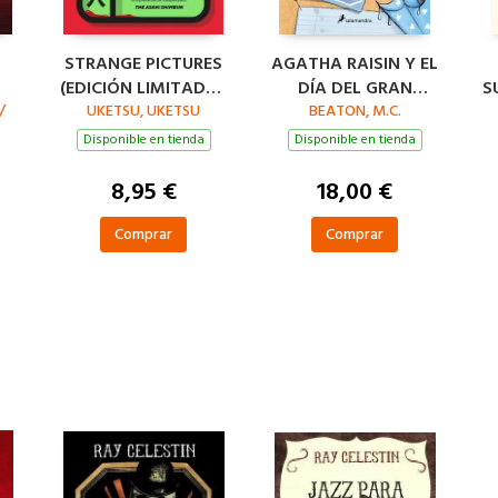
STRANGE PICTURES
AGATHA RAISIN Y EL
(EDICIÓN LIMITADA ·
DÍA DEL GRAN
S
/
UKETSU, UKETSU
VERANO)
DILUVIO (AGATHA
BEATON, M.C.
)
RAISIN 12)
Disponible en tienda
Disponible en tienda
8,95 €
18,00 €
Comprar
Comprar