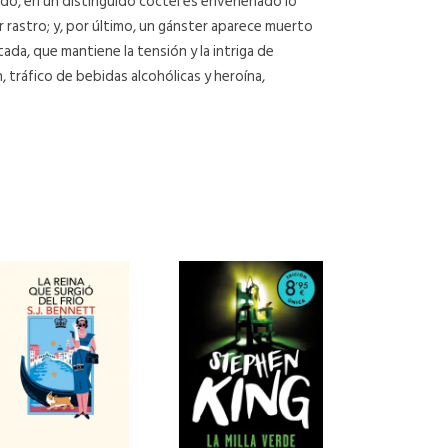
lado, en un distinguido cóctel es envenenado lo
r rastro; y, por último, un gánster aparece muerto
ada, que mantiene la tensión y la intriga de
, tráfico de bebidas alcohólicas y heroína,