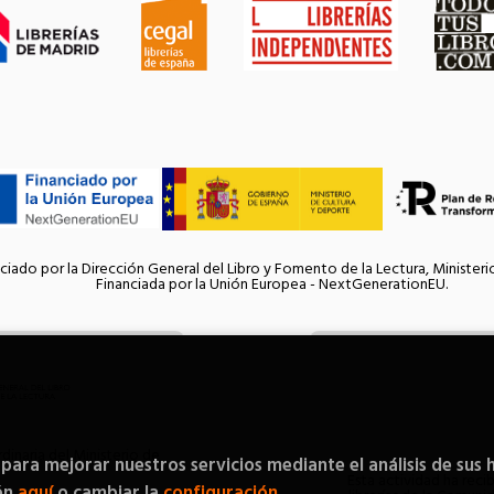
ciado por la Dirección General del Libro y Fomento de la Lectura, Ministeri
Financiada por la Unión Europea - NextGenerationEU.
inaria del Ministerio de
 para mejorar nuestros servicios mediante el análisis de sus 
Esta actividad ha reci
ón
aquí
o cambiar la
configuración
.