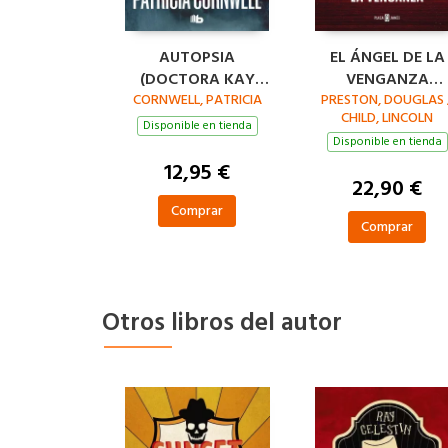
AUTOPSIA
EL ÁNGEL DE LA
(DOCTORA KAY
VENGANZA
CORNWELL, PATRICIA
SCARPETTA 25)
PRESTON, DOUGLAS 
(INSPECTOR
CHILD, LINCOLN
PENDERGAST 22
Disponible en tienda
Disponible en tienda
12,95 €
22,90 €
Comprar
Comprar
Otros libros del autor