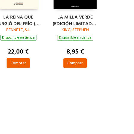
LA REINA QUE
LA MILLA VERDE
URGIÓ DEL FRÍO (SU
(EDICIÓN LIMITADA ·
MAJESTAD, LA
BENNETT, S.J.
KING, STEPHEN
VERANO)
REINA
Disponible en tienda
Disponible en tienda
INVESTIGADORA 5)
22,00 €
8,95 €
Comprar
Comprar