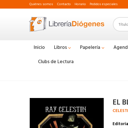
Quiénes somos
Contacto
Horario
Pedidos especiales
Inicio
Libros
Papelería
Agend
Clubs de Lectura
EL 
CELEST
Editoria