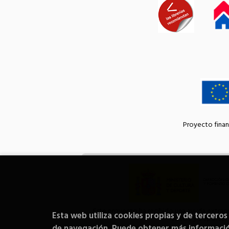
Proyecto finan
Este proyecto ha recibido una ayuda extraord
Esta web utiliza cookies propias y de terceros
Cultura y Deporte.
de navegación. Puede obtener más informaci