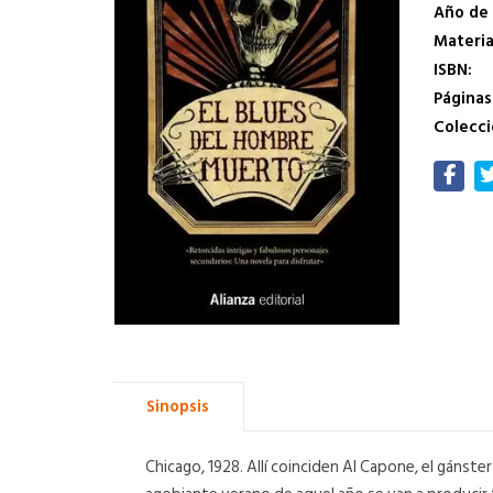
Año de 
Materi
ISBN:
Páginas
Colecci
Sinopsis
Chicago, 1928. Allí coinciden Al Capone, el gánst