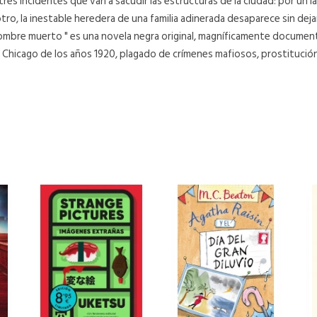
res incidentes que van a sacudir las estructuras de la ciudad: por un 
tro, la inestable heredera de una familia adinerada desaparece sin deja
 hombre muerto " es una novela negra original, magníficamente document
l el Chicago de los años 1920, plagado de crímenes mafiosos, prostitución