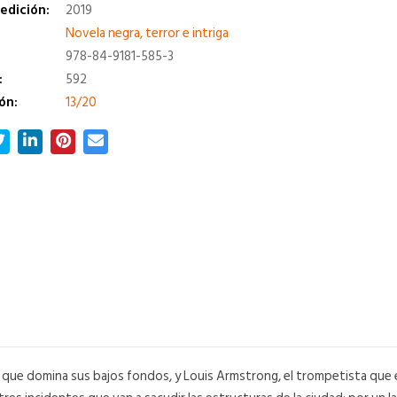
edición:
2019
a
Novela negra, terror e intriga
978-84-9181-585-3
:
592
ón:
13/20
er que domina sus bajos fondos, y Louis Armstrong, el trompetista que 