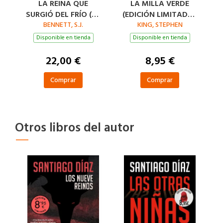
LA REINA QUE
LA MILLA VERDE
SURGIÓ DEL FRÍO (SU
(EDICIÓN LIMITADA ·
MAJESTAD, LA REINA
BENNETT, S.J.
KING, STEPHEN
VERANO)
INVESTIGADORA 5)
Disponible en tienda
Disponible en tienda
22,00 €
8,95 €
Comprar
Comprar
Otros libros del autor