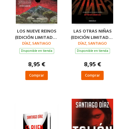
LOS NUEVE REINOS
LAS OTRAS NIÑAS
(EDICIÓN LIMITADA ·
(EDICIÓN LIMITADA ·
DÍAZ, SANTIAGO
VERANO)
VERANO) (INDIRA
DÍAZ, SANTIAGO
RAMOS 2)
Disponible en tienda
Disponible en tienda
8,95 €
8,95 €
Comprar
Comprar