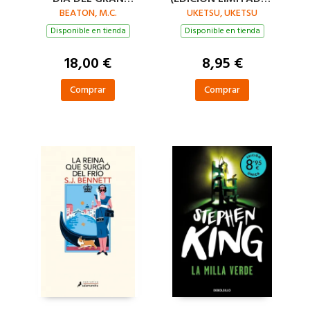
DILUVIO (AGATHA
BEATON, M.C.
UKETSU, UKETSU
VERANO)
RAISIN 12)
Disponible en tienda
Disponible en tienda
18,00 €
8,95 €
Comprar
Comprar