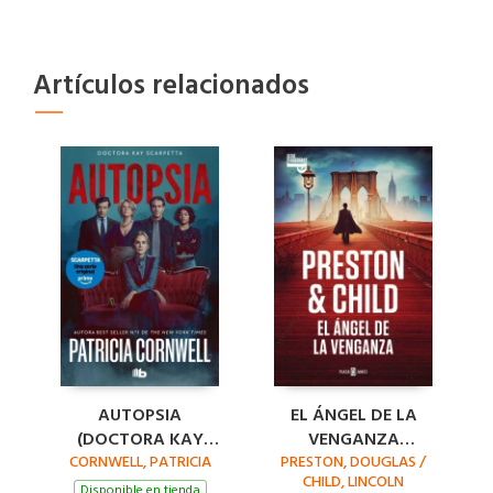
Artículos relacionados
AUTOPSIA
EL ÁNGEL DE LA
(DOCTORA KAY
VENGANZA
CORNWELL, PATRICIA
SCARPETTA 25)
PRESTON, DOUGLAS /
(INSPECTOR
CHILD, LINCOLN
PENDERGAST 22)
Disponible en tienda