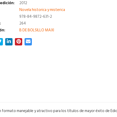
edición:
2012
a
Novela historica y misterica
978-84-9872-631-2
:
264
ón:
B DE BOLSILLO MAXI
n formato manejable y atractivo para los títulos de mayor éxito de Edi