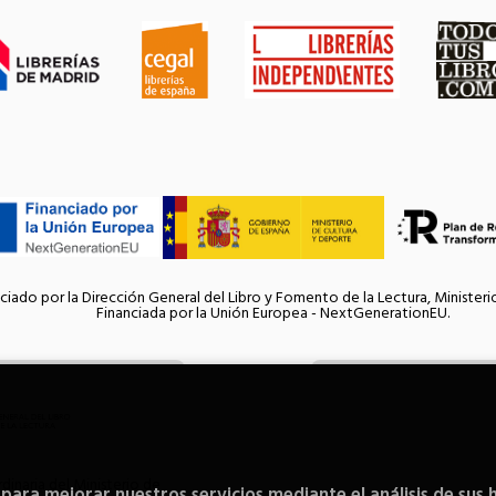
ciado por la Dirección General del Libro y Fomento de la Lectura, Ministeri
Financiada por la Unión Europea - NextGenerationEU.
inaria del Ministerio de
 para mejorar nuestros servicios mediante el análisis de sus 