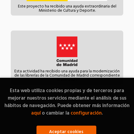
Este proyecto ha recibido una ayuda extraordinaria del
Ministerio de Cultura y Deporte.
Esta actividad ha recibido una ayuda para la modernización
de las librerías de la Comunidad de Madrid correspondiente
al año 2021.
Esta web utiliza cookies propias y de terceros para
mejorar nuestros servicios mediante el análisis de sus
hábitos de navegación. Puede obtener más información
2026 ©
Librería Diógenes
. Todos los Derechos Reservados |
aquí
o cambiar la
configuración
.
Grupo Trevenque
Aceptar cookies