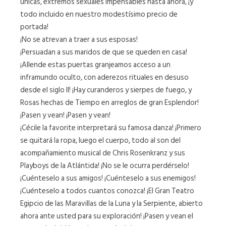
únicas, extremos sexuales impensables hasta ahora, ¡y
todo incluido en nuestro modestísimo precio de
portada!
¡No se atrevan a traer a sus esposas!
¡Persuadan a sus maridos de que se queden en casa!
¡Allende estas puertas granjeamos acceso a un
inframundo oculto, con aderezos rituales en desuso
desde el siglo II! ¡Hay curanderos y sierpes de fuego, y
Rosas hechas de Tiempo en arreglos de gran Esplendor!
¡Pasen y vean! ¡Pasen y vean!
¡Cécile la favorite interpretará su famosa danza! ¡Primero
se quitará la ropa, luego el cuerpo, todo al son del
acompañamiento musical de Chris Rosenkranz y sus
Playboys de la Atlántida! ¡No se le ocurra perdérselo!
¡Cuénteselo a sus amigos! ¡Cuénteselo a sus enemigos!
¡Cuénteselo a todos cuantos conozca! ¡El Gran Teatro
Egipcio de las Maravillas de la Luna y la Serpiente, abierto
ahora ante usted para su exploración! ¡Pasen y vean el