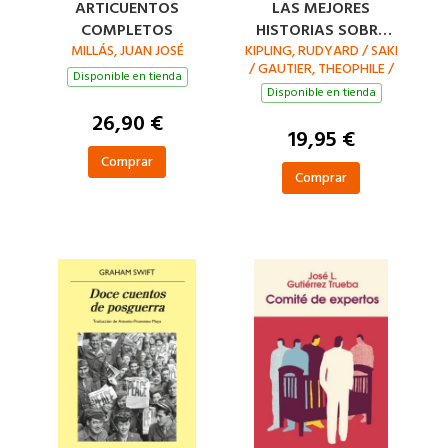
ARTICUENTOS
LAS MEJORES
COMPLETOS
HISTORIAS SOBRE
MILLÁS, JUAN JOSÉ
KIPLING, RUDYARD / SAKI
GATOS
/ GAUTIER, THEOPHILE /
Disponible en tienda
CABRERA INFANTE,
Disponible en tienda
GUILLERMO / ZOLA,
26,90 €
ÉMILE / TWAIN, MARK /
19,95 €
HIGHSMITH, PATRICIA /
LEWIS, CARROLL
Comprar
Comprar