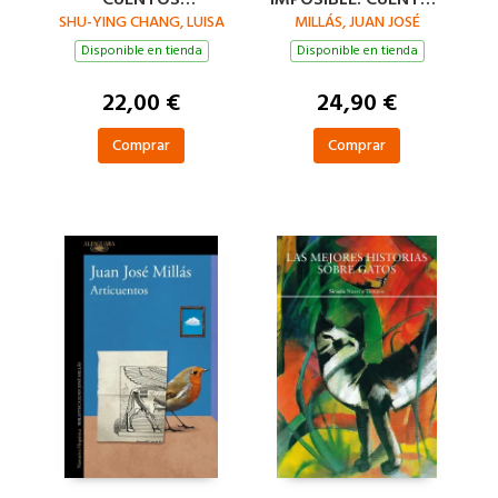
SHU-YING CHANG, LUISA
TAIWANESES
MILLÁS, JUAN JOSÉ
COMPLETOS
CONTEMPORÁNEOS
Disponible en tienda
Disponible en tienda
22,00 €
24,90 €
Comprar
Comprar