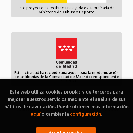
Este proyecto ha recibido una ayuda extraordinaria del
Ministerio de Cultura y Deporte.
Esta actividad ha recibido una ayuda para la modernización
de las librerías de la Comunidad de Madrid correspondiente
al año 2021.
Esta web utiliza cookies propias y de terceros para
mejorar nuestros servicios mediante el análisis de sus
hábitos de navegación. Puede obtener más información
2026 ©
Librería Diógenes
. Todos los Derechos Reservados |
aquí
o cambiar la
configuración
.
Grupo Trevenque
Aceptar cookies