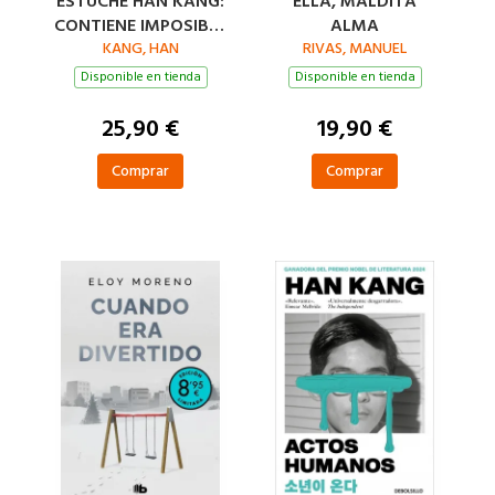
ESTUCHE HAN KANG:
ELLA, MALDITA
CONTIENE IMPOSIBLE
ALMA
DECIR ADIÓS ACTOS
KANG, HAN
RIVAS, MANUEL
HUMANOS
Disponible en tienda
Disponible en tienda
25,90 €
19,90 €
Comprar
Comprar