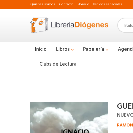
Quiénes somos
Contacto
Horario
Pedidos especiales
Inicio
Libros
Papelería
Agend
Clubs de Lectura
GUER
NUEVO
RAMONE