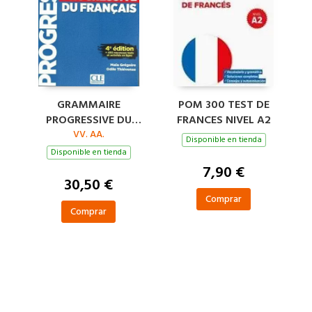
GRAMMAIRE
POM 300 TEST DE
PROGRESSIVE DU
FRANCES NIVEL A2
FRANCAIS
VV. AA.
Disponible en tienda
INTERMEDIAIRE 4EME
Disponible en tienda
EDITION
7,90 €
30,50 €
Comprar
Comprar