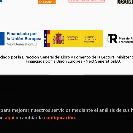
ciado por la Dirección General del Libro y Fomento de la Lectura, Ministeri
Financiada por la Unión Europea - NextGenerationEU.
inaria del Ministerio de
 para mejorar nuestros servicios mediante el análisis de sus 
Esta actividad ha reci
ón
aquí
o cambiar la
configuración
.
librerías de la Comun