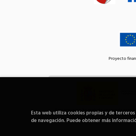
Proyecto finan
Este proyecto ha recibido una ayuda extraord
Esta web utiliza cookies propias y de terceros
Cultura y Deporte.
de navegación. Puede obtener más informaci