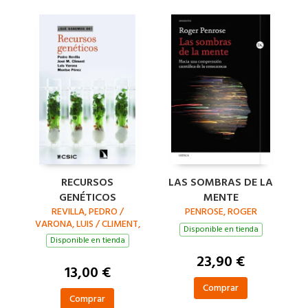
RECURSOS
LAS SOMBRAS DE LA
GENÉTICOS
MENTE
REVILLA, PEDRO /
PENROSE, ROGER
VARONA, LUIS / CLIMENT,
Disponible en tienda
JOSÉ M. / PÉREZ, MONTSE
Disponible en tienda
23,90 €
13,00 €
Comprar
Comprar