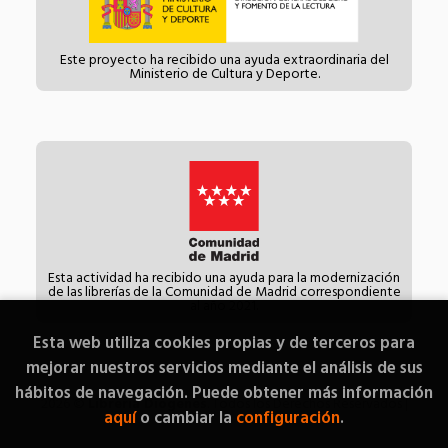
Este proyecto ha recibido una ayuda extraordinaria del
Ministerio de Cultura y Deporte.
Esta actividad ha recibido una ayuda para la modernización
de las librerías de la Comunidad de Madrid correspondiente
al año 2021.
Esta web utiliza cookies propias y de terceros para
mejorar nuestros servicios mediante el análisis de sus
hábitos de navegación. Puede obtener más información
2026 ©
Librería Diógenes
. Todos los Derechos Reservados |
aquí
o cambiar la
configuración
.
Grupo Trevenque