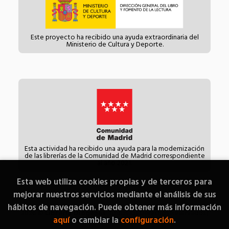
Este proyecto ha recibido una ayuda extraordinaria del
Ministerio de Cultura y Deporte.
Esta actividad ha recibido una ayuda para la modernización
de las librerías de la Comunidad de Madrid correspondiente
al año 2021.
Esta web utiliza cookies propias y de terceros para
mejorar nuestros servicios mediante el análisis de sus
hábitos de navegación. Puede obtener más información
2026 ©
Librería Diógenes
. Todos los Derechos Reservados |
aquí
o cambiar la
configuración
.
Grupo Trevenque