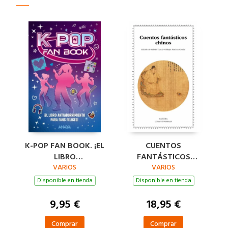
K-POP FAN BOOK. ¡EL
CUENTOS
LIBRO
FANTÁSTICOS
ANTIABURRIMIENTO
VARIOS
CHINOS
VARIOS
PARA FANS FELICES!
Disponible en tienda
Disponible en tienda
9,95 €
18,95 €
Comprar
Comprar