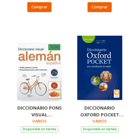
Comprar
Comprar
DICCIONARIO PONS
DICCIONARIO
VISUAL
OXFORD POCKET
ALEMÁN/ESPAÑOL
VARIOS
PARA ESTUDIANTES
VARIOS
DE INGLÉS. ESPAÑOL-
Disponible en tienda
Disponible en tienda
INGLÉS/INGLÉS-ESPA