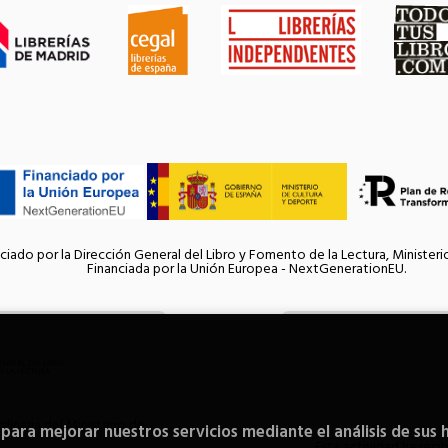
ciado por la Dirección General del Libro y Fomento de la Lectura, Ministeri
Financiada por la Unión Europea - NextGenerationEU.
inaria del Ministerio de
 para mejorar nuestros servicios mediante el análisis de sus 
Esta actividad ha reci