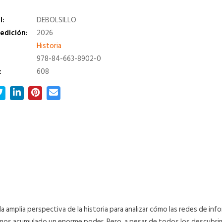
l:
DEBOLSILLO
edición:
2026
a
Historia
978-84-663-8902-0
:
608
la amplia perspectiva de la historia para analizar cómo las redes de 
emos acumulado un enorme poder. Pero, a pesar de todos los descubrim