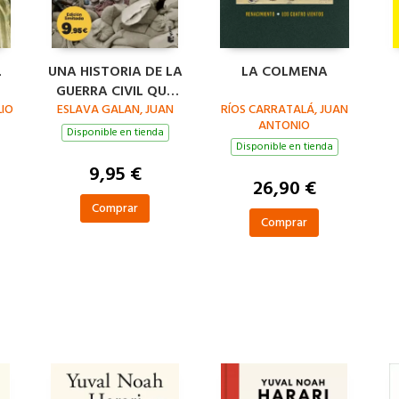
L
UNA HISTORIA DE LA
LA COLMENA
GUERRA CIVIL QUE
LIO
NO VA A GUSTAR A
ESLAVA GALAN, JUAN
RÍOS CARRATALÁ, JUAN
ANTONIO
NADIE
Disponible en tienda
Disponible en tienda
9,95 €
26,90 €
Comprar
Comprar