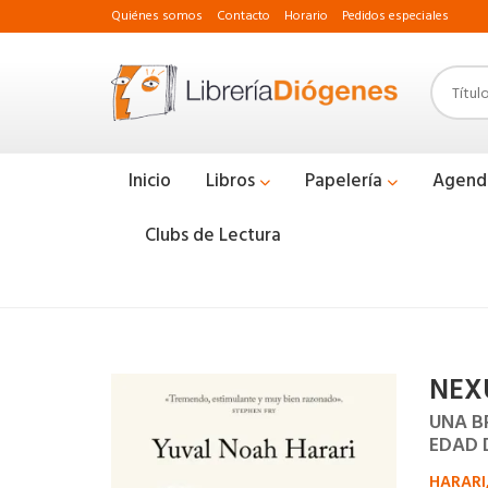
Quiénes somos
Contacto
Horario
Pedidos especiales
Inicio
Libros
Papelería
Agend
Clubs de Lectura
NEX
UNA B
EDAD 
HARARI