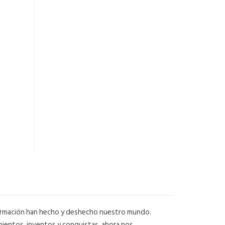
información han hecho y deshecho nuestro mundo.
ientos, inventos y conquistas, ahora nos