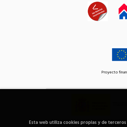
Proyecto finan
Este proyecto ha recibido una ayuda extraord
Esta web utiliza cookies propias y de terceros
Cultura y Deporte.