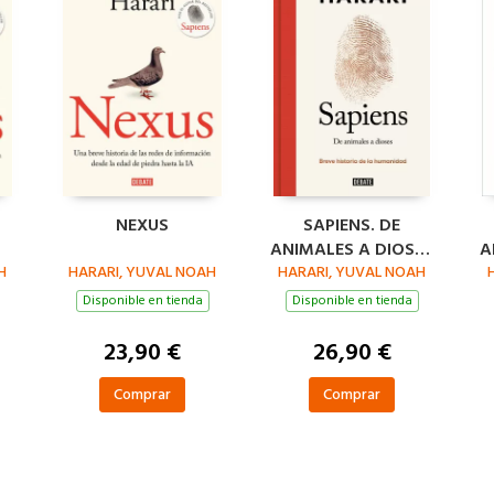
NEXUS
SAPIENS. DE
ANIMALES A DIOSES
A
H
HARARI, YUVAL NOAH
(EDICIÓN ESPECIAL
HARARI, YUVAL NOAH
10º ANIVERSARIO)
Disponible en tienda
Disponible en tienda
23,90 €
26,90 €
Comprar
Comprar