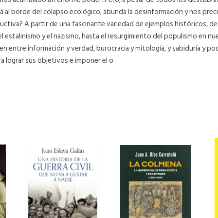
á al borde del colapso ecológico, abunda la desinformación y nos precip
iva? A partir de una fascinante variedad de ejemplos históricos, desde
el estalinismo y el nazismo, hasta el resurgimiento del populismo en nu
ten entre información y verdad, burocracia y mitología, y sabiduría y 
ra lograr sus objetivos e imponer el o