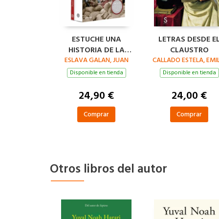
ESTUCHE UNA
LETRAS DESDE E
HISTORIA DE LA
CLAUSTRO
GUERRA CIVIL QUE
ESLAVA GALAN, JUAN
CALLADO ESTELA, EMI
NO VA A GUSTAR A
Disponible en tienda
Disponible en tienda
NADIE
24,90 €
24,00 €
Comprar
Comprar
Otros libros del autor