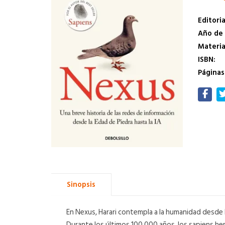
Editoria
Año de 
Materi
ISBN:
Páginas
Sinopsis
En Nexus, Harari contempla a la humanidad desde 
Durante los últimos 100.000 años, los sapiens h