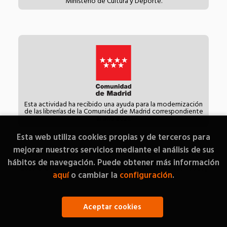
Ministerio de Cultura y Deporte.
Esta actividad ha recibido una ayuda para la modernización
de las librerías de la Comunidad de Madrid correspondiente
al año 2021.
Esta web utiliza cookies propias y de terceros para
mejorar nuestros servicios mediante el análisis de sus
hábitos de navegación. Puede obtener más información
2026 ©
Librería Diógenes
. Todos los Derechos Reservados |
aquí
o cambiar la
configuración
.
Grupo Trevenque
Aceptar cookies