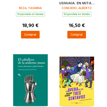
USHUAIA. EN MITAD
REZA, YASMINA
DE TANTO FUEGO
CONEJERO, ALBERTO
Disponible en tienda
Disponible en tienda
18,90 €
16,50 €
Comprar
Comprar