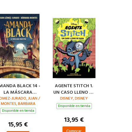
MANDA BLACK 14 -
AGENTE STITCH 1.
LA MÁSCARA
UN CASO LLENO DE
OMEZ-JURADO, JUAN /
MAESTRA
DISNEY, DISNEY
BABA
MONTES, BARBARA
Disponible en tienda
Disponible en tienda
13,95 €
15,95 €
Comprar