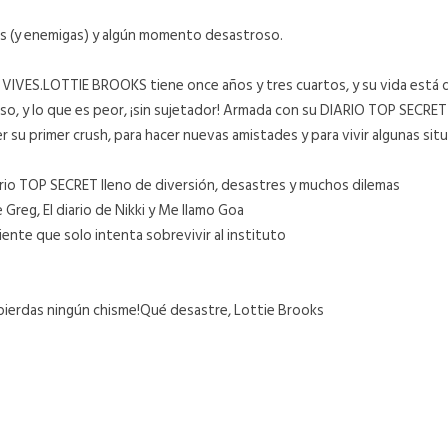
gas (y enemigas) y algún momento desastroso.
IVES.LOTTIE BROOKS tiene once años y tres cuartos, y su vida está
roso, y lo que es peor, ¡sin sujetador! Armada con su DIARIO TOP SECRE
ner su primer crush, para hacer nuevas amistades y para vivir algunas 
TOP SECRET lleno de diversión, desastres y muchos dilemas
Greg, El diario de Nikki y Me llamo Goa
nte que solo intenta sobrevivir al instituto
e pierdas ningún chisme!Qué desastre, Lottie Brooks