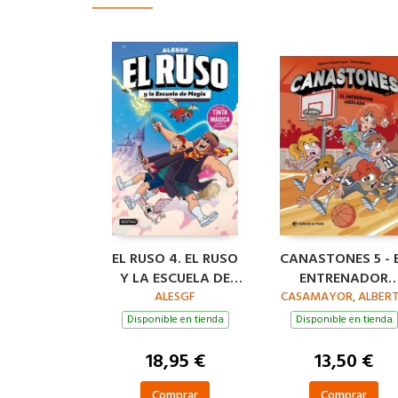
EL RUSO 4. EL RUSO
CANASTONES 5 - 
Y LA ESCUELA DE
ENTRENADOR
MAGIA
ALESGF
CASAMAYOR, ALBER
CHIFLADO
Disponible en tienda
Disponible en tienda
18,95 €
13,50 €
Comprar
Comprar