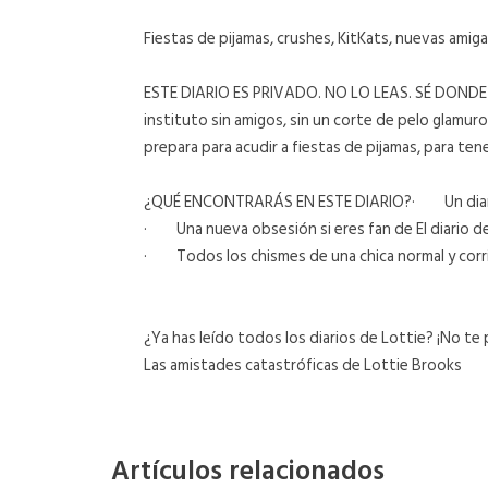
Fiestas de pijamas, crushes, KitKats, nuevas ami
ESTE DIARIO ES PRIVADO. NO LO LEAS. SÉ DONDE V
instituto sin amigos, sin un corte de pelo glamu
prepara para acudir a fiestas de pijamas, para te
¿QUÉ ENCONTRARÁS EN ESTE DIARIO?· Un diario 
· Una nueva obsesión si eres fan de El diario de 
· Todos los chismes de una chica normal y corrie
¿Ya has leído todos los diarios de Lottie? ¡No t
Las amistades catastróficas de Lottie Brooks
Artículos relacionados