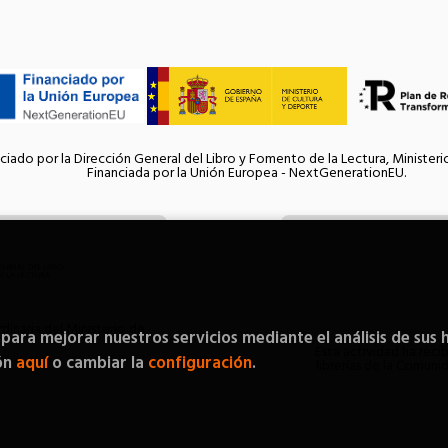
ciado por la Dirección General del Libro y Fomento de la Lectura, Ministeri
Financiada por la Unión Europea - NextGenerationEU.
inaria del Ministerio de
 para mejorar nuestros servicios mediante el análisis de sus 
Esta actividad ha reci
ón
aquí
o cambiar la
configuración
.
librerías de la Comun