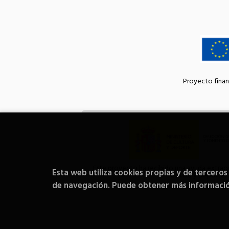
Proyecto finan
Este proyecto ha recibido una ayuda extraord
Esta web utiliza cookies propias y de terceros
Cultura y Deporte.
de navegación. Puede obtener más informaci