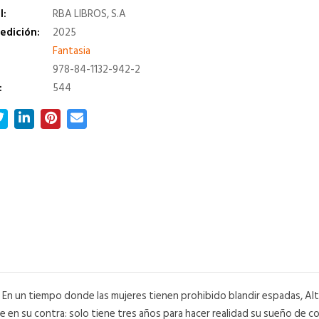
l:
RBA LIBROS, S.A
edición:
2025
a
Fantasia
978-84-1132-942-2
:
544
o. En un tiempo donde las mujeres tienen prohibido blandir espadas, Al
re en su contra: solo tiene tres años para hacer realidad su sueño de c