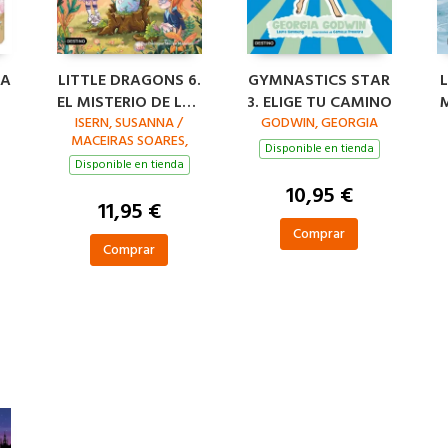
MA
LITTLE DRAGONS 6.
GYMNASTICS STAR
L
EL MISTERIO DE LAS
3. ELIGE TU CAMINO
N
ISERN, SUSANNA /
ALAS
GODWIN, GEORGIA
MACEIRAS SOARES,
Disponible en tienda
MELISA (IL.)
Disponible en tienda
10,95 €
11,95 €
Comprar
Comprar