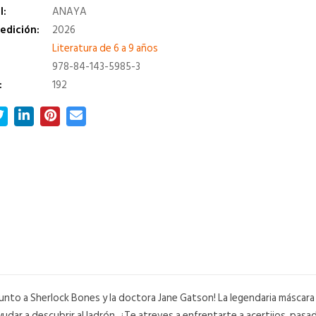
l:
ANAYA
edición:
2026
a
Literatura de 6 a 9 años
978-84-143-5985-3
:
192
 junto a Sherlock Bones y la doctora Jane Gatson! La legendaria másca
yudar a descubrir al ladrón. ¿Te atreves a enfrentarte a acertijos, p