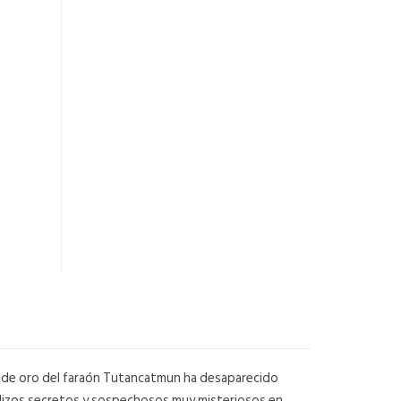
ra de oro del faraón Tutancatmun ha desaparecido
asadizos secretos y sospechosos muy misteriosos en