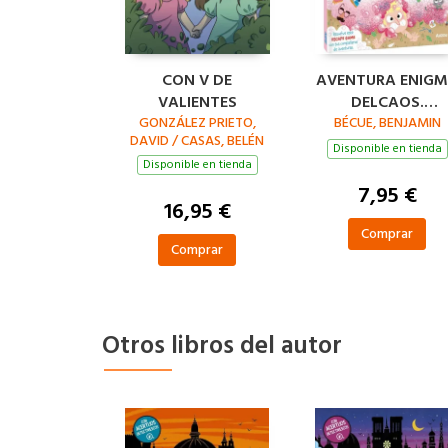
CON V DE
AVENTURA ENIG
VALIENTES
DELCAOS.
GONZÁLEZ PRIETO,
¡ESPÚMESE QUIE
BÉCUE, BENJAMIN
DAVID / CASAS, BELÉN
PUEDA!
Disponible en tienda
(IL.)
Disponible en tienda
7,95 €
16,95 €
Comprar
Comprar
Otros libros del autor