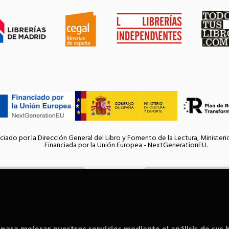
ciado por la Dirección General del Libro y Fomento de la Lectura, Ministeri
Financiada por la Unión Europea - NextGenerationEU.
inaria del Ministerio de