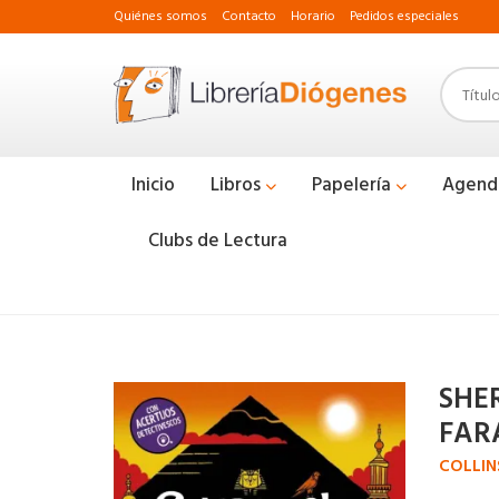
Quiénes somos
Contacto
Horario
Pedidos especiales
Inicio
Libros
Papelería
Agend
Clubs de Lectura
SHE
FARA
COLLIN