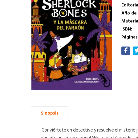
Editoria
Año de 
Materi
ISBN:
Páginas
Sinopsis
¡Conviértete en detective y resuelve el misterio
durante un crucero por el Nilo y solo tú puedes a