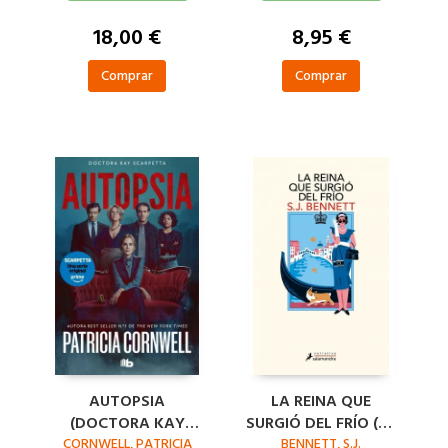
18,00 €
8,95 €
Comprar
Comprar
AUTOPSIA
LA REINA QUE
(DOCTORA KAY
SURGIÓ DEL FRÍO (SU
CORNWELL, PATRICIA
SCARPETTA 25)
MAJESTAD, LA REINA
BENNETT, S.J.