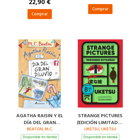
22,90 €
Comprar
Comprar
AGATHA RAISIN Y EL
STRANGE PICTURES
DÍA DEL GRAN
(EDICIÓN LIMITADA ·
DILUVIO (AGATHA
BEATON, M.C.
UKETSU, UKETSU
VERANO)
RAISIN 12)
Disponible en tienda
Disponible en tienda