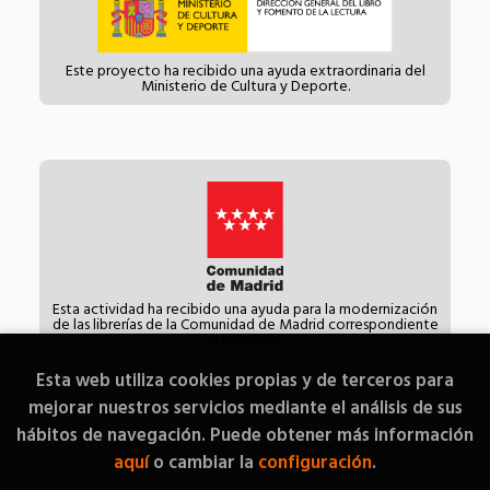
Este proyecto ha recibido una ayuda extraordinaria del
Ministerio de Cultura y Deporte.
Esta actividad ha recibido una ayuda para la modernización
de las librerías de la Comunidad de Madrid correspondiente
al año 2021.
Esta web utiliza cookies propias y de terceros para
mejorar nuestros servicios mediante el análisis de sus
hábitos de navegación. Puede obtener más información
2026 ©
Librería Diógenes
. Todos los Derechos Reservados |
aquí
o cambiar la
configuración
.
Grupo Trevenque