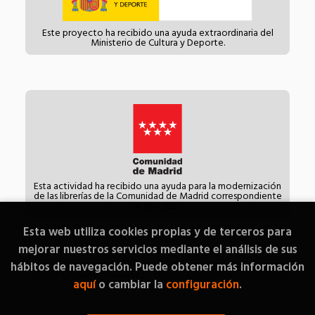
Este proyecto ha recibido una ayuda extraordinaria del
Ministerio de Cultura y Deporte.
Esta actividad ha recibido una ayuda para la modernización
de las librerías de la Comunidad de Madrid correspondiente
al año 2021.
Esta web utiliza cookies propias y de terceros para
mejorar nuestros servicios mediante el análisis de sus
hábitos de navegación. Puede obtener más información
2026 ©
Librería Diógenes
. Todos los Derechos Reservados |
aquí
o cambiar la
configuración
.
Grupo Trevenque