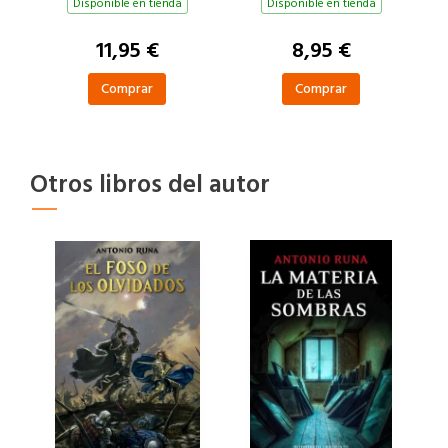
CANTORES Y
Disponible en tienda
Disponible en tienda
SERPIENTES (EDICIÓN
11,95 €
8,95 €
LIMIT
Comprar
Comprar
Otros libros del autor