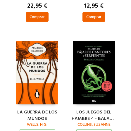
22,95 €
12,95 €
Comprar
Comprar
LA GUERRA DE LOS
LOS JUEGOS DEL
MUNDOS
HAMBRE 4 - BALADA
WELLS, H.G.
COLLINS, SUZANNE
DE PÁJAROS