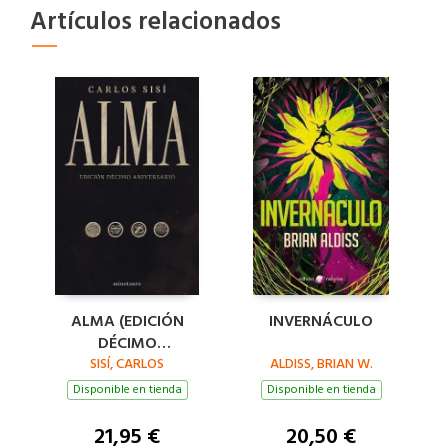
Artículos relacionados
ALMA (EDICIÓN
INVERNÁCULO
DÉCIMO
ANIVERSARIO)
SISÍ, CARLOS
ALDISS, BRIAN W.
Disponible en tienda
Disponible en tienda
21,95 €
20,50 €