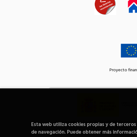
Proyecto finan
Este proyecto ha recibido una ayuda extraord
Esta web utiliza cookies propias y de terceros
Cultura y Deporte.
de navegación. Puede obtener más informaci