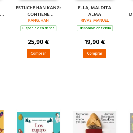
S
ESTUCHE HAN KANG:
ELLA, MALDITA
CONTIENE
ALMA
D
IMPOSIBLE DECIR
KANG, HAN
RIVAS, MANUEL
L
ADIÓS ACTOS
Disponible en tienda
Disponible en tienda
HUMANOS
25,90 €
19,90 €
Comprar
Comprar