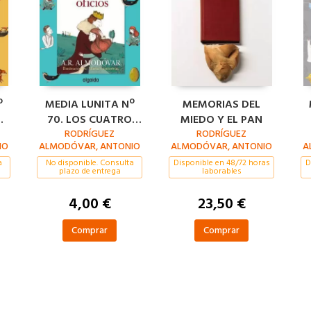
º
MEDIA LUNITA Nº
MEMORIAS DEL
DE
70. LOS CUATRO
MIEDO Y EL PAN
RODRÍGUEZ
OFICIOS
RODRÍGUEZ
IO
ALMODÓVAR, ANTONIO
ALMODÓVAR, ANTONIO
A
a
No disponible. Consulta
Disponible en 48/72 horas
D
plazo de entrega
laborables
4,00 €
23,50 €
Comprar
Comprar