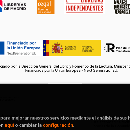
ciado por la Dirección General del Libro y Fomento de la Lectura, Ministeri
Financiada por la Unión Europea - NextGenerationEU.
inaria del Ministerio de
 para mejorar nuestros servicios mediante el análisis de sus 
Esta actividad ha reci
ón
aquí
o cambiar la
configuración
.
librerías de la Comun