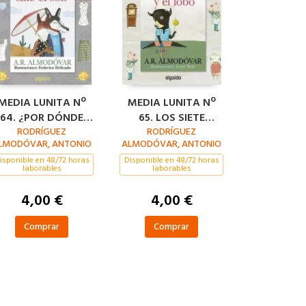
MEDIA LUNITA Nº
MEDIA LUNITA Nº
64. ¿POR DÓNDE
65. LOS SIETE
SALE EL SOL?
RODRÍGUEZ
CHIVITOS Y EL LOBO
RODRÍGUEZ
LMODÓVAR, ANTONIO
ALMODÓVAR, ANTONIO
isponible en 48/72 horas
Disponible en 48/72 horas
laborables
laborables
4,00 €
4,00 €
Comprar
Comprar