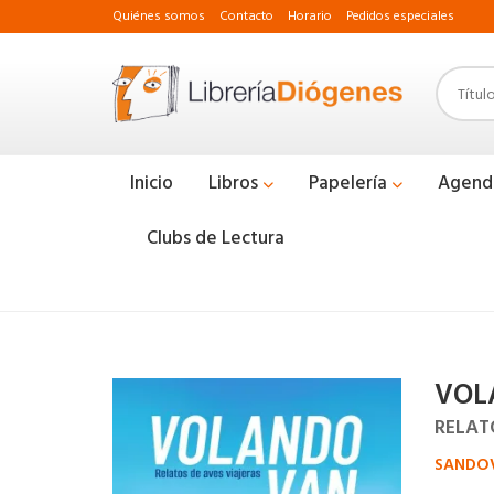
Quiénes somos
Contacto
Horario
Pedidos especiales
Inicio
Libros
Papelería
Agend
Clubs de Lectura
VOL
RELAT
SANDOV