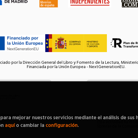
ciado por la Dirección General del Libro y Fomento de la Lectura, Ministeri
Financiada por la Unión Europea - NextGenerationEU.
inaria del Ministerio de
 para mejorar nuestros servicios mediante el análisis de sus 
Esta actividad ha reci
ón
aquí
o cambiar la
configuración
.
librerías de la Comun