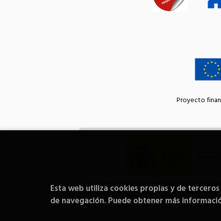
Proyecto finan
Este proyecto ha recibido una ayuda extraord
Esta web utiliza cookies propias y de terceros
Cultura y Deporte.
de navegación. Puede obtener más informaci