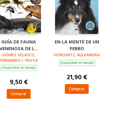
GUÍA DE FAUNA
EN LA MENTE DE UN
VENENOSA DE LA
PERRO
GÓMEZ VELASCO,
SIERRA DE
HOROWITZ, ALEXANDRA
FERNANDO / TROYA
GUADARRAMA
Disponible en tienda
ANTAMARÍA, PALOMA /
Disponible en tienda
GOMEZ TROYA, ELVIA
21,90 €
9,50 €
Comprar
Comprar