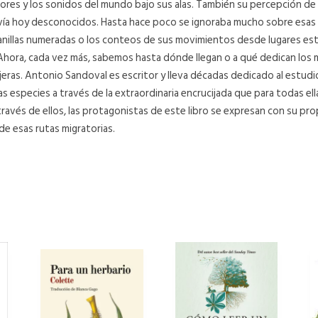
los olores y los sonidos del mundo bajo sus alas. También su percepción d
ía hoy desconocidos. Hasta hace poco se ignoraba mucho sobre esas m
 anillas numeradas o los conteos de sus movimientos desde lugares es
hora, cada vez más, sabemos hasta dónde llegan o a qué dedican los 
ajeras. Antonio Sandoval es escritor y lleva décadas dedicado al estudio
as especies a través de la extraordinaria encrucijada que para todas ell
 través de ellos, las protagonistas de este libro se expresan con su pr
de esas rutas migratorias.