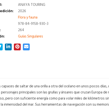
l:
ANAYA TOURING
edición:
2026
a
Flora y fauna
978-84-9158-930-3
:
264
ón:
Guías Singulares
s capaces de saltar de una orilla a otra del océano en unos pocos días
ersonajes principales son las grullas y ánsares que cruzan Europa de nor
o, pero con suficiente energía como para volar miles de kilómetros sin 
la inmensidad del mar. Sus herramientas de navegación son su memoria v