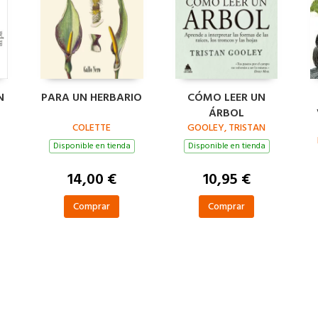
N
PARA UN HERBARIO
CÓMO LEER UN
ÁRBOL
COLETTE
GOOLEY, TRISTAN
Disponible en tienda
Disponible en tienda
S
14,00 €
10,95 €
Comprar
Comprar