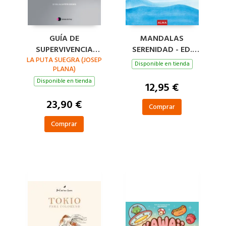
GUÍA DE
MANDALAS
SUPERVIVENCIA
SERENIDAD - ED.
LA PUTA SUEGRA (JOSEP
NUPCIAL
2026 (COL. HOBBIES)
Disponible en tienda
PLANA)
Disponible en tienda
12,95 €
23,90 €
Comprar
Comprar