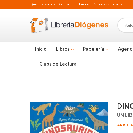
Quiénes somos
Contacto
Horario
Pedidos especiales
Inicio
Libros
Papelería
Agend
Clubs de Lectura
DIN
UN LI
ARRHENI