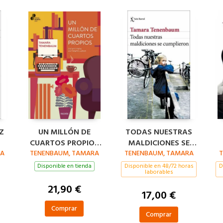
Z
UN MILLÓN DE
TODAS NUESTRAS
CUARTOS PROPIOS
MALDICIONES SE
RA
TENENBAUM, TAMARA
(PREMIO PAIDÓS
TENENBAUM, TAMARA
CUMPLIERON
T
2025)
Disponible en tienda
Disponible en 48/72 horas
D
laborables
21,90 €
17,00 €
Comprar
Comprar