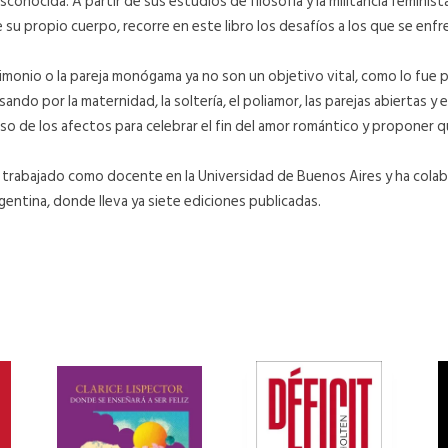
conocida. A partir de sus estudios de filosofía y la militancia feminis
su propio cuerpo, recorre en este libro los desafíos a los que se enfren
imonio o la pareja monógama ya no son un objetivo vital, como lo fue 
sando por la maternidad, la soltería, el poliamor, las parejas abiertas 
o de los afectos para celebrar el fin del amor romántico y proponer qu
trabajado como docente en la Universidad de Buenos Aires y ha colabor
gentina, donde lleva ya siete ediciones publicadas.