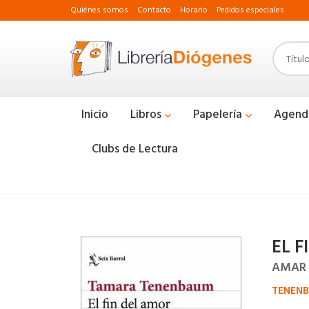
Quiénes somos
Contacto
Horario
Pedidos especiales
Inicio
Libros
Papelería
Agend
Clubs de Lectura
EL 
AMAR 
TENEN