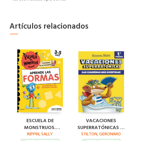
Artículos relacionados
ESCUELA DE
VACACIONES
MONSTRUOS.
SUPERRATÓNICAS 1º
CUADERNO DE
RIPPIN, SALLY
STILTON, GERONIMO
PRIMARIA