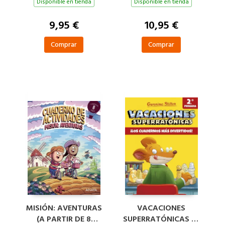
ACTIVIDADES -
Disponible en tienda
Disponible en tienda
APRENDE LAS
FORMAS
9,95 €
10,95 €
Comprar
Comprar
MISIÓN: AVENTURAS
VACACIONES
(A PARTIR DE 8
SUPERRATÓNICAS 2º