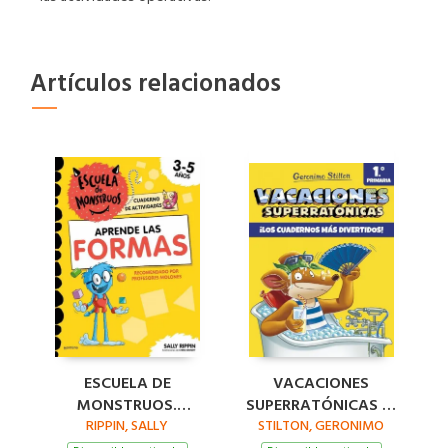
Artículos relacionados
ESCUELA DE
VACACIONES
MONSTRUOS.
SUPERRATÓNICAS 1º
CUADERNO DE
RIPPIN, SALLY
STILTON, GERONIMO
PRIMARIA