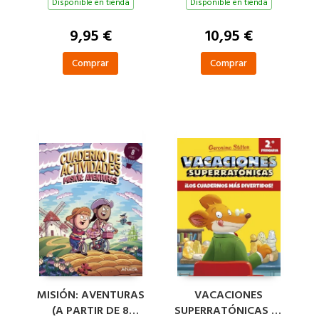
ACTIVIDADES -
Disponible en tienda
Disponible en tienda
APRENDE LAS
FORMAS
9,95 €
10,95 €
Comprar
Comprar
MISIÓN: AVENTURAS
VACACIONES
(A PARTIR DE 8
SUPERRATÓNICAS 2º