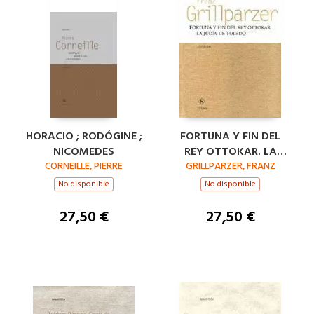
HORACIO ; RODÓGINE ;
FORTUNA Y FIN DEL
NICOMEDES
REY OTTOKAR. LA
CORNEILLE, PIERRE
JUDIA DE TOLEDO
GRILLPARZER, FRANZ
No disponible
No disponible
27,50 €
27,50 €