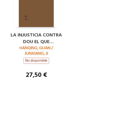
LA INJUSTICIA CONTRA
DOU EL QUE
CONMOVIÓ EL CIELO Y
HANQING, GUAN /
JUNXIANG, JI
LA TIERRA ; EL HUÉ
No disponible
27,50 €