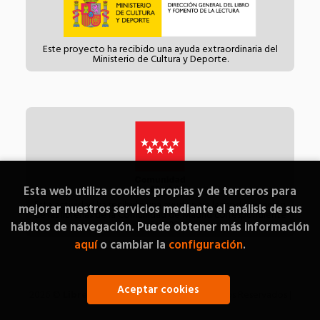
Este proyecto ha recibido una ayuda extraordinaria del
Ministerio de Cultura y Deporte.
Esta web utiliza cookies propias y de terceros para
Esta actividad ha recibido una ayuda para la modernización
mejorar nuestros servicios mediante el análisis de sus
de las librerías de la Comunidad de Madrid correspondiente
al año 2021.
hábitos de navegación. Puede obtener más información
aquí
o cambiar la
configuración
.
Aceptar cookies
2026 ©
Librería Diógenes
. Todos los Derechos Reservados |
Grupo Trevenque