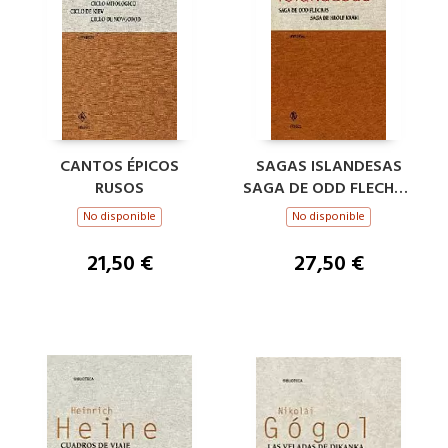
CANTOS ÉPICOS
SAGAS ISLANDESAS
RUSOS
SAGA DE ODD FLECHAS
; SAGA DE HRÓLF
No disponible
No disponible
KRAKI
21,50 €
27,50 €