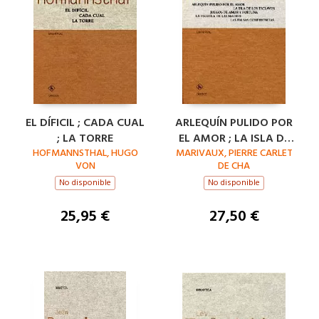
EL DÍFICIL ; CADA CUAL
ARLEQUÍN PULIDO POR
; LA TORRE
EL AMOR ; LA ISLA DE
HOFMANNSTHAL, HUGO
MARIVAUX, PIERRE CARLET
LOS ESCLAVOS ;
VON
DE CHA
JUEGOS DE AMOR
No disponible
No disponible
25,95 €
27,50 €