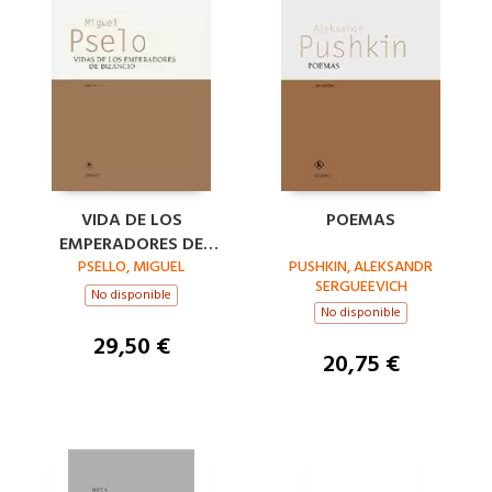
VIDA DE LOS
POEMAS
EMPERADORES DE
PSELLO, MIGUEL
BIZANCIO
PUSHKIN, ALEKSANDR
SERGUEEVICH
No disponible
No disponible
29,50 €
20,75 €